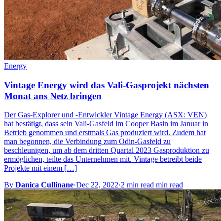
Energy
Vintage Energy wird das Vali-Gasprojekt nächsten
Monat ans Netz bringen
Der Gas-Explorer und -Entwickler Vintage Energy (ASX: VEN)
hat bestätigt, dass sein Vali-Gasfeld im Cooper Basin im Januar in
Betrieb genommen und erstmals Gas produziert wird. Zudem hat
man begonnen, die Verbindung zum Odin-Gasfeld zu
beschleunigen, um ab dem dritten Quartal 2023 Gasproduktion zu
ermöglichen, teilte das Unternehmen mit. Vintage betreibt beide
Projekte mit einem […]
By
Danica Cullinane
·
Dec 22, 2022
·
2 min read min read