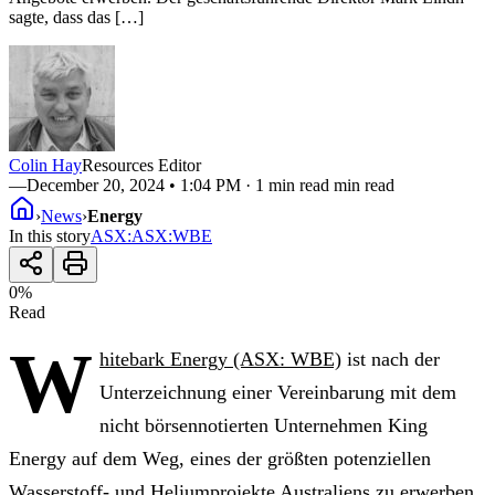
sagte, dass das […]
Colin Hay
Resources Editor
—
December 20, 2024 • 1:04 PM
· 1 min read min read
›
News
›
Energy
In this story
ASX
:
ASX:WBE
0
%
Read
W
hitebark Energy (ASX: WBE)
ist nach der
Unterzeichnung einer Vereinbarung mit dem
nicht börsennotierten Unternehmen King
Energy auf dem Weg, eines der größten potenziellen
Wasserstoff- und Heliumprojekte Australiens zu erwerben.