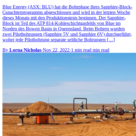
Blue Energy (ASX: BLU) hat die Bohrphase ihres Sapphire-Block-
Gutachterprogramms abgeschlossen und wird in der letzten Woche
dieses Monats mit den Produktionstests beginnen. Der Sapphire-
Block ist Teil des ATP 814-Kohleschichtgasfelds von Blue im
Norden des Bowen Basin in Queensland. Beim Bohren wurden
zwei Pilotbohrungen (Sapphire 5V und Sapphire 6V) durchgeführt,
wobei jede Pilotbohrung separate seitliche Bohrungen […]
By
Lorna Nicholas
·
Nov 22, 2022
·
1 min read min read