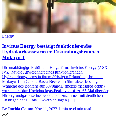
Energy
Invictus Energy bestätigt funktionierendes
Hydrokarbonsystem im Erkundungsbrunnen
Mukuyu-1
Die unabhängige Erdöl- und Erdgasfirma Invictus Energy (ASX:
IVZ) hat die Anwesenheit eines funktionierenden
Hydrokarbonsystems in ihrem 80%-igen Erkundungsbrunnen
Mukuyu-1 im Cabora Bassa Becken in Simbabwe bestätigt.
Während des Bohrens auf 3070mMD (meters measured depth)
wurden erhöhte Hochdruckgas-Peaks von bis zu 65 Mal über der
Hintergrundgasbaseline beobachtet, zusammen mit deutlichen
Anstiegen der C1 bis C5-Verbindungen […]
By
Imelda Cotton
·
Nov 11, 2022
·
1 min read min read