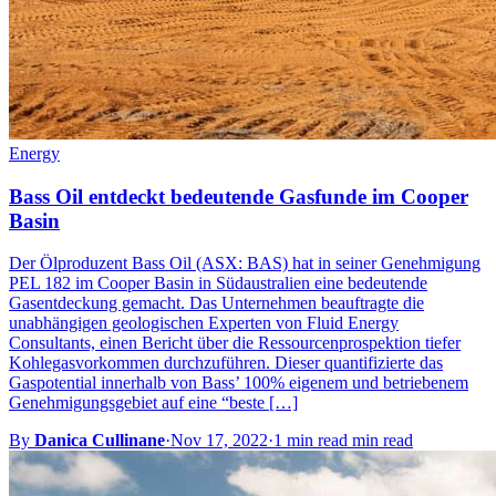
Energy
Bass Oil entdeckt bedeutende Gasfunde im Cooper
Basin
Der Ölproduzent Bass Oil (ASX: BAS) hat in seiner Genehmigung
PEL 182 im Cooper Basin in Südaustralien eine bedeutende
Gasentdeckung gemacht. Das Unternehmen beauftragte die
unabhängigen geologischen Experten von Fluid Energy
Consultants, einen Bericht über die Ressourcenprospektion tiefer
Kohlegasvorkommen durchzuführen. Dieser quantifizierte das
Gaspotential innerhalb von Bass’ 100% eigenem und betriebenem
Genehmigungsgebiet auf eine “beste […]
By
Danica Cullinane
·
Nov 17, 2022
·
1 min read min read