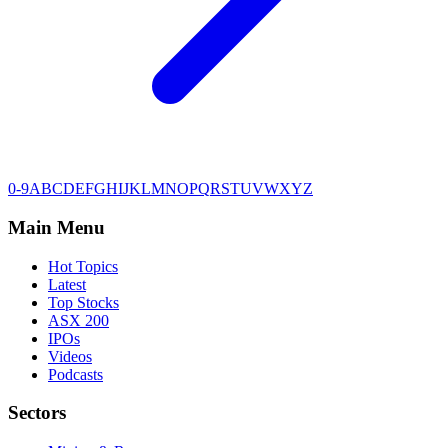
0-9
A
B
C
D
E
F
G
H
I
J
K
L
M
N
O
P
Q
R
S
T
U
V
W
X
Y
Z
Main Menu
Hot Topics
Latest
Top Stocks
ASX 200
IPOs
Videos
Podcasts
Sectors