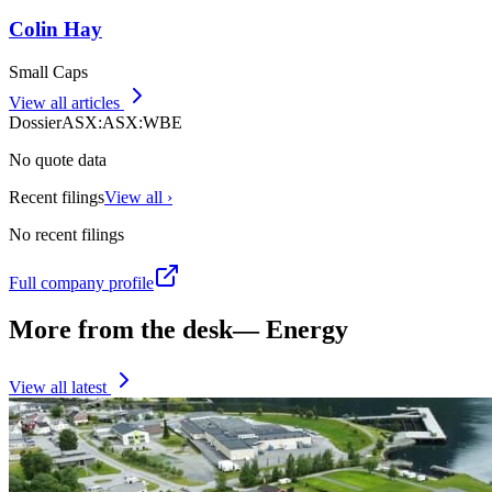
Colin Hay
Small Caps
View all articles
Dossier
ASX
:
ASX:WBE
No quote data
Recent filings
View all ›
No recent filings
Full company profile
More from the desk
—
Energy
View all latest